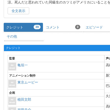
涼。死んだと思われていた同級生のカツミがアメリカにいること
全文表示
クレジット
39
コメント
0
エピソード
その他
クレジット
監督
声
亀垣一
高
新
アニメーション制作
東京ムービー
巴
企画
久
植田文郎
高
岩田圭介