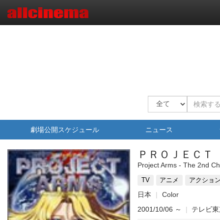
劇場公開スケジュール
ニュース
ＰＲＯＪＥＣＴ ＡＲＭ
Project Arms - The 2nd Ch
TV
アニメ
アクショ
日本
Color
2001/10/06
～
|
テレビ東