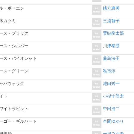
ル・ボーエン
緒方恵美
木カツミ
三浦智子
ース・ブラック
置鮎龍太郎
ース・シルバー
川津泰彦
ース・バイオレット
桑島法子
ース・グリーン
私市淳
ャバウォック
池田秀一
イト
小杉十郎太
ワイトラビット
中田浩二
ーゴー・ギルバート
本間ゆかり
槻美沙
一城みゆ希