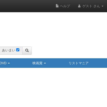
ヘルプ
ゲスト さん
あいまい
y/DVD
映画賞
リストマニア