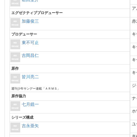
ア
エグゼクティブプロデューサー
加藤俊三
赤
キ
プロデューサー
東不可止
キ
吉岡昌仁
キ
原作
キ
皆川亮二
ジ
週刊少年サンデー連載「ＡＲＭＳ」
原作協力
ナ
七月鏡一
ホ
シリーズ構成
ユ
吉永亜矢
高