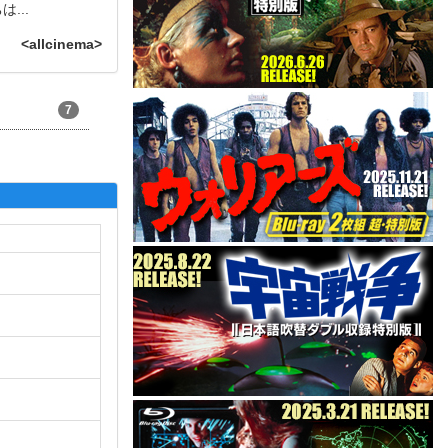
ちは
...
<allcinema>
7