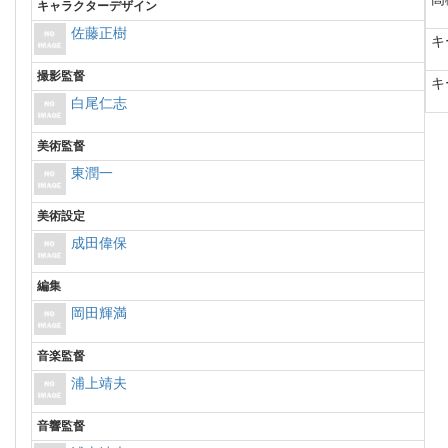
キャラクターデザイン
佐藤正樹
キ
撮影監督
キ
白尾仁志
美術監督
東潤一
美術設定
成田偉保
編集
岡田輝満
音楽監督
浦上靖夫
音響監督