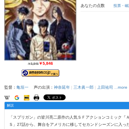
あなたの点数
投票・確
￥5,846
￥5,846
監督：
亀垣一
声の出演：
神奈延年
|
三木眞一郎
|
上田祐司
...more
解説
「スプリガン」の皆川亮二原作の人気ＳＦアクションコミック『Ａ
Ｓ」27話から、舞台をアメリカに移してセカンドシーズンに入っ