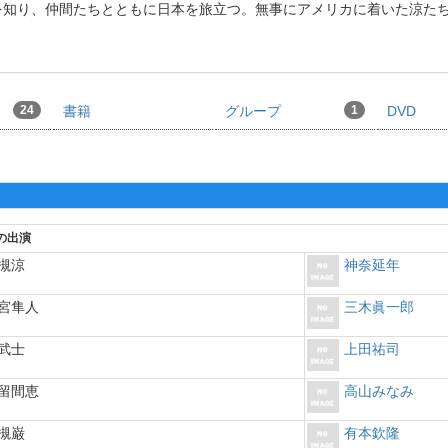
を知り、仲間たちとともに日本を旅立つ。無事にアメリカに着いた涼た
24
書籍
グループ
1
DVD
の出演
槻涼
神奈延年
宮隼人
三木眞一郎
武士
上田祐司
留間恵
高山みなみ
槻巌
有本欽隆