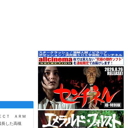
ＥＣＴ ＡＲＭ
成長した高槻