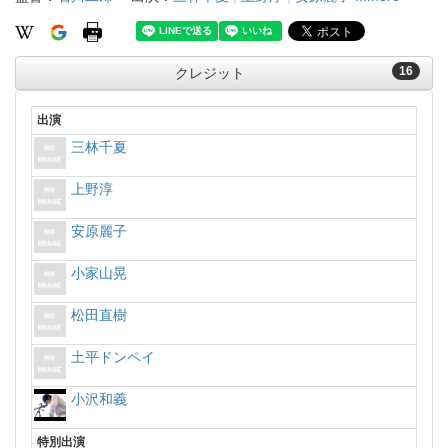
16
クレジット
出演
三林千夏
上野淳
安原麗子
小家山晃
松田直樹
土平ドンペイ
小沢和義
特別出演