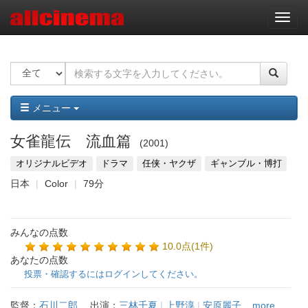
ナ
ビ
ゲ
ー
シ
ョ
ン
メニュー
女雀龍伝 流血篇
2001
オリジナルビデオ
ドラマ
任侠・ヤクザ
ギャンブル・博打
日本
Color
79分
みんなの点数
10.0点(1件)
あなたの点数
投票・確認するにはログインしてください。
監督：
石川二郎
出演：
三林千夏
|
上野淳
|
安原麗子
...more