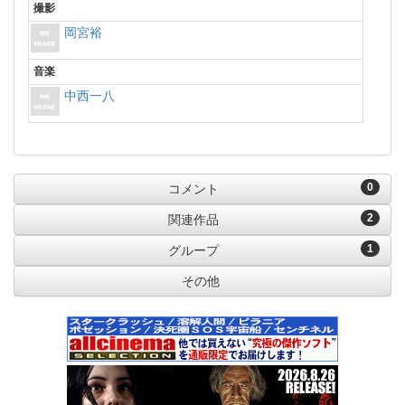
撮影
岡宮裕
音楽
中西一八
0
コメント
2
関連作品
1
グループ
その他