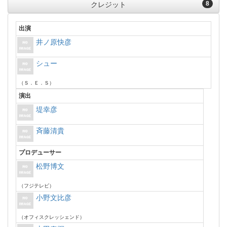
8
クレジット
出演
井ノ原快彦
シュー
（Ｓ．Ｅ．Ｓ）
演出
堤幸彦
斉藤清貴
プロデューサー
松野博文
（フジテレビ）
小野文比彦
（オフィスクレッシェンド）