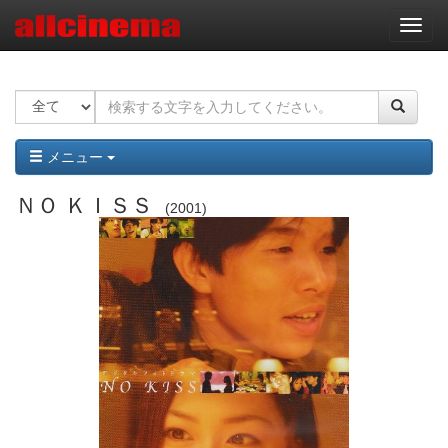
ナ
ビ
ゲ
ー
シ
ョ
ン
メニュー
ＮＯ ＫＩＳＳ
2001