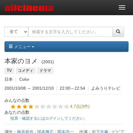
ナ
ビ
ゲ
ー
シ
ョ
ン
メニュー
本家のヨメ
2001
TV
コメディ
ドラマ
日本
Color
2001/10/08
～
2001/12/10
|
22:00～22:54
|
よみうりテレビ
みんなの点数
4.7点(3件)
あなたの点数
投票・確認するにはログインしてください。
演出：
藤井裕也
|
国本雅広
|
岡本浩一
出演：
岩下志麻
|
ビビア