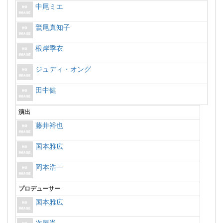
中尾ミエ
鷲尾真知子
根岸季衣
ジュディ・オング
田中健
演出
藤井裕也
国本雅広
岡本浩一
プロデューサー
国本雅広