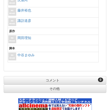
次屋尚
藤井裕也
諏訪道彦
原作
岡田理知
脚本
中谷まゆみ
0
コメント
その他