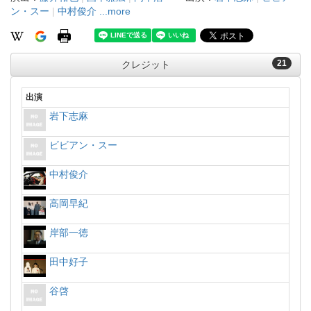
ン・スー
|
中村俊介
...more
21
クレジット
出演
岩下志麻
ビビアン・スー
中村俊介
高岡早紀
岸部一徳
田中好子
谷啓