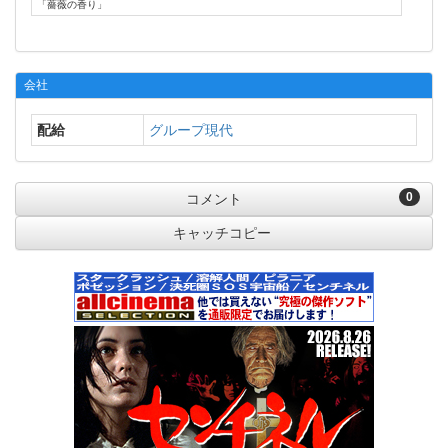
「薔薇の香り」
会社
配給
グループ現代
0
コメント
キャッチコピー