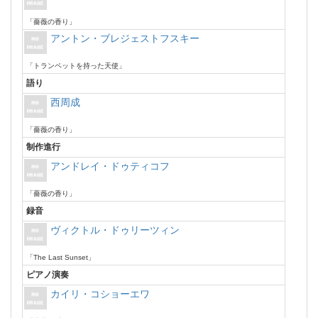
「薔薇の香り」
アントン・ブレジェストフスキー
「トランペットを持った天使」
語り
西周成
「薔薇の香り」
制作進行
アンドレイ・ドゥティコフ
「薔薇の香り」
録音
ヴィクトル・ドゥリーツィン
「The Last Sunset」
ピアノ演奏
カイリ・コショーエワ