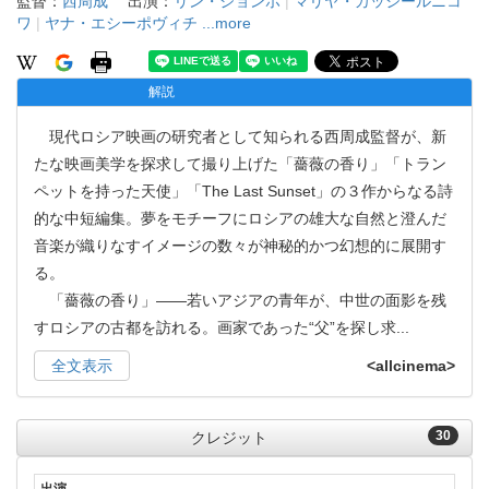
監督：
西周成
出演：
リン・ジョンホ
|
マリヤ・カッシールニコ
ワ
|
ヤナ・エシーポヴィチ
...more
解説
現代ロシア映画の研究者として知られる西周成監督が、新
たな映画美学を探求して撮り上げた「薔薇の香り」「トラン
ペットを持った天使」「The Last Sunset」の３作からなる詩
的な中短編集。夢をモチーフにロシアの雄大な自然と澄んだ
音楽が織りなすイメージの数々が神秘的かつ幻想的に展開す
る。
「薔薇の香り」――若いアジアの青年が、中世の面影を残
すロシアの古都を訪れる。画家であった“父”を探し求
...
全文表示
<allcinema>
30
クレジット