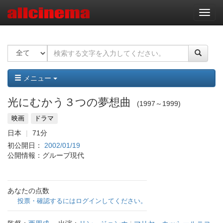
ナ
ビ
ゲ
ー
シ
ョ
ン
メニュー
光にむかう３つの夢想曲
1997～1999
映画
ドラマ
日本
71分
初公開日：
2002/01/19
公開情報：グループ現代
あなたの点数
投票・確認するにはログインしてください。