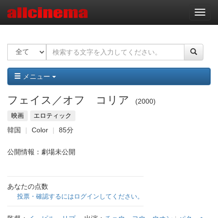
ナ
ビ
ゲ
ー
シ
ョ
ン
メニュー
フェイス／オフ コリア
2000
映画
エロティック
韓国
Color
85分
公開情報：劇場未公開
あなたの点数
投票・確認するにはログインしてください。