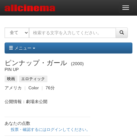
ナ
ビ
ゲ
ー
シ
ョ
ン
メニュー
ピンナップ・ガール
2000
PIN UP
映画
エロティック
アメリカ
Color
76分
公開情報：劇場未公開
あなたの点数
投票・確認するにはログインしてください。