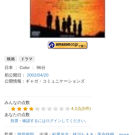
映画
ドラマ
日本
Color
96分
初公開日：
2002/04/20
公開情報：ギャガ・コミュニケーションズ
みんなの点数
4.2点(5件)
あなたの点数
投票・確認するにはログインしてください。
監督：
雑賀俊郎
出演：
松尾光次
|
緒川たまき
|
落合扶樹
...more