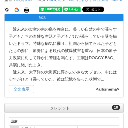
解説
近未来の架空の南の島を舞台に、美しい自然の中で暮らす
子どもたちの奇妙な生活と子どもだけが暮らしている謎を描
いたドラマ。特殊な病気に罹り、祖国から捨てられた子ども
たちの姿に、原発による現代の被爆被害を重ね、日本の原子
力政策に対して静かに警鐘を鳴らす。主演はDOGGY BAG。
共演に緒川たまき。
近未来。太平洋の大海原に浮かぶ小さなカプセル。中には
少年がひとり乗っていた。彼は記憶を失った状態で
...
全文表示
<allcinema>
18
クレジット
出演