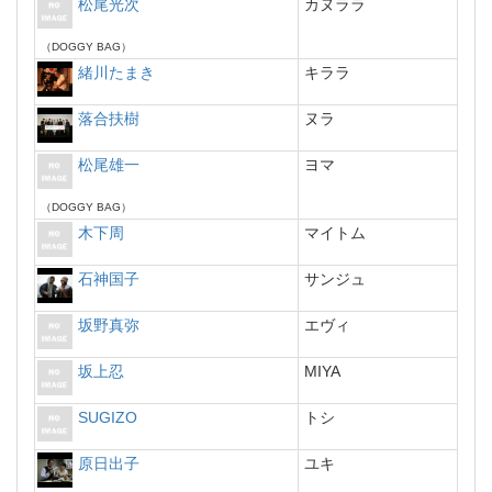
松尾光次
カヌララ
（DOGGY BAG）
緒川たまき
キララ
落合扶樹
ヌラ
松尾雄一
ヨマ
（DOGGY BAG）
木下周
マイトム
石神国子
サンジュ
坂野真弥
エヴィ
坂上忍
MIYA
SUGIZO
トシ
原日出子
ユキ