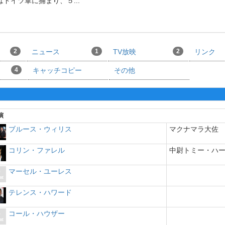
はドイツ軍に捕まり、５
...
2
ニュース
1
TV放映
2
リンク
4
キャッチコピー
その他
演
ブルース・ウィリス
マクナマラ大佐
コリン・ファレル
中尉トミー・ハ
マーセル・ユーレス
テレンス・ハワード
コール・ハウザー