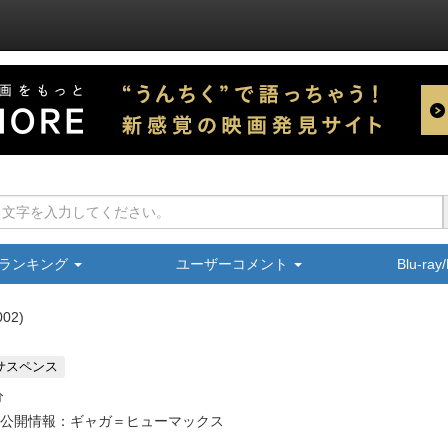
ランキング
ユーザーコメント
Blu-ra
002
サスペンス
分
公開情報：ギャガ＝ヒューマックス