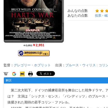
みんなの点数
あなたの点数
投票・確
￥2,951
￥2,951
監督：
グレゴリー・ホブリット
出演：
ブルース・ウィリス
|
コリ
解説
第二次大戦下、ドイツの捕虜収容所を舞台にした戦争ドラマ。ア
は？ 主演は「シックス・センス」「バンディッツ」のブルース
抜擢された期待の若手コリン・ファレル。