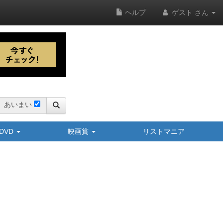
ヘルプ
ゲスト さん
あいまい
y/DVD
映画賞
リストマニア