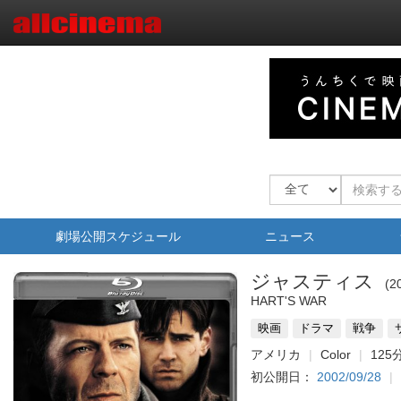
劇場公開スケジュール
ニュース
ジャスティス
2
HART'S WAR
映画
ドラマ
戦争
アメリカ
Color
125
初公開日：
2002/09/28