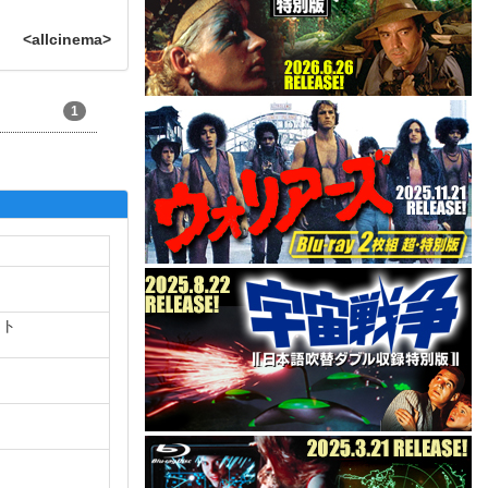
<allcinema>
1
ート