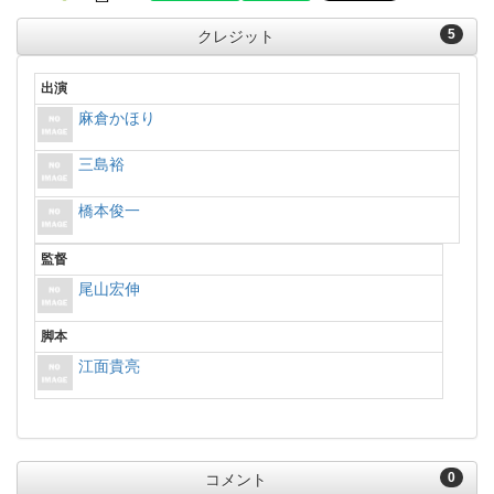
5
クレジット
出演
麻倉かほり
三島裕
橋本俊一
監督
尾山宏伸
脚本
江面貴亮
0
コメント