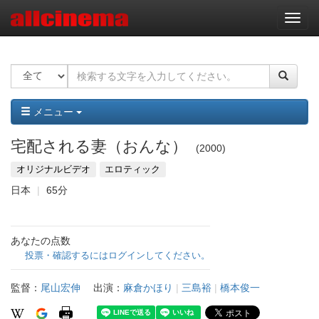
ナ
ビ
ゲ
ー
シ
ョ
ン
メニュー
宅配される妻（おんな）
2000
オリジナルビデオ
エロティック
日本
65分
あなたの点数
投票・確認するにはログインしてください。
監督：
尾山宏伸
出演：
麻倉かほり
|
三島裕
|
橋本俊一