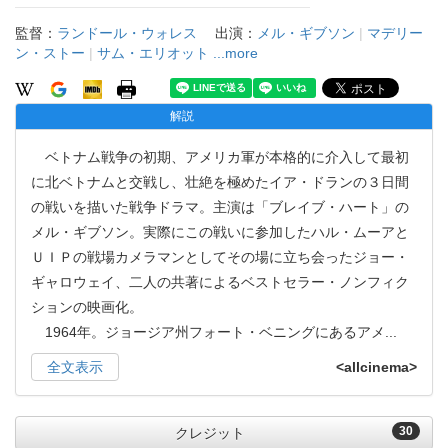
監督：
ランドール・ウォレス
出演：
メル・ギブソン
|
マデリー
ン・ストー
|
サム・エリオット
...more
解説
ベトナム戦争の初期、アメリカ軍が本格的に介入して最初
に北ベトナムと交戦し、壮絶を極めたイア・ドランの３日間
の戦いを描いた戦争ドラマ。主演は「ブレイブ・ハート」の
メル・ギブソン。実際にこの戦いに参加したハル・ムーアと
ＵＩＰの戦場カメラマンとしてその場に立ち会ったジョー・
ギャロウェイ、二人の共著によるベストセラー・ノンフィク
ションの映画化。
1964年。ジョージア州フォート・ベニングにあるアメ
...
全文表示
<allcinema>
30
クレジット