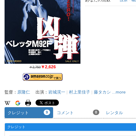
￥2,626
￥2,750
監督：
原隆仁
出演：
岩城滉一
|
村上里佳子
|
藤タカシ
...more
クレジット
9
コメント
0
レンタル
クレジット