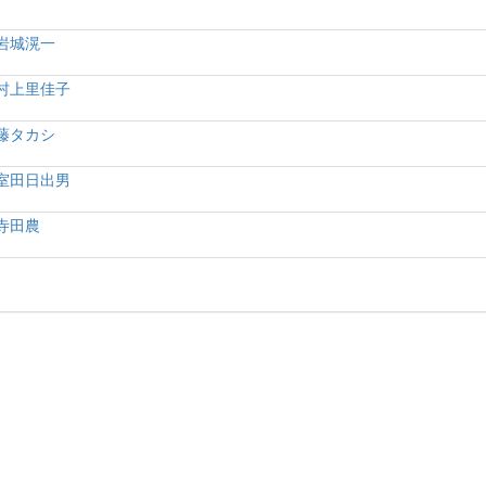
岩城滉一
村上里佳子
藤タカシ
室田日出男
寺田農