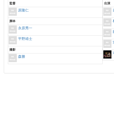
監督
出演
原隆仁
脚本
永原秀一
平野靖士
撮影
森勝