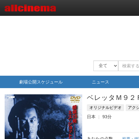
劇場公開スケジュール
ニュース
ベレッタＭ９２
オリジナルビデオ
アク
日本
93分
あなたの点数
投票・確