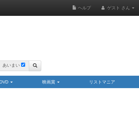
ヘルプ
ゲスト さん
あいまい
y/DVD
映画賞
リストマニア