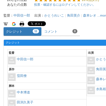
あなたの点数
投票・確認するにはログインしてください。
監督：
中田信一郎
出演：
かとうれいこ
|
角田英介
|
森本レオ
...mo
クレジット
11
コメント
0
クレジット
監督
出演
中田信一郎
かと
角田
原作
窪田僚
森本
脚本
水島
中本博道
田渕久美子