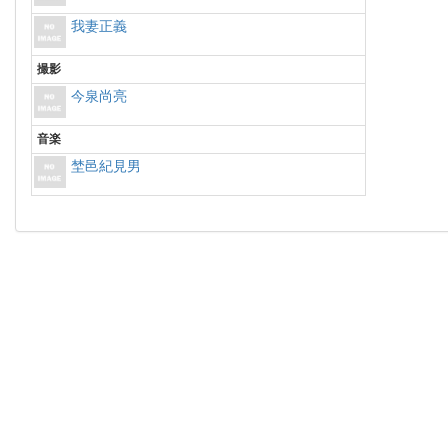
我妻正義
撮影
今泉尚亮
音楽
埜邑紀見男