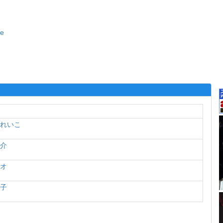
re
うれいこ
英介
レオ
裕子