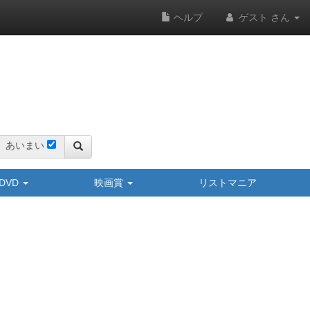
ヘルプ
ゲスト さん
あいまい
y/DVD
映画賞
リストマニア