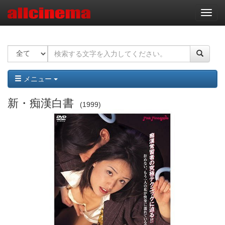
ナ
ビ
ゲ
ー
シ
ョ
ン
メニュー
新・痴漢白書
1999