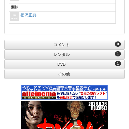
撮影
福沢正典
0
コメント
1
レンタル
1
DVD
その他