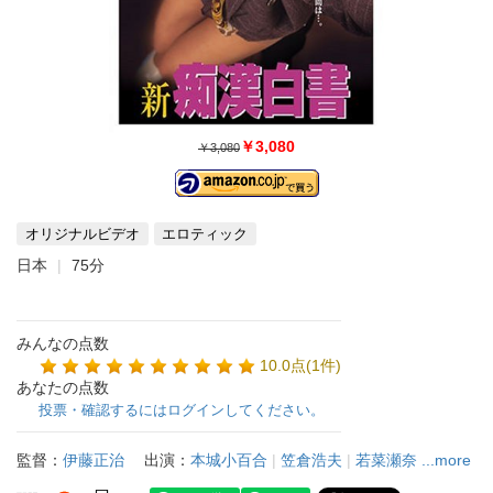
￥3,080
￥3,080
オリジナルビデオ
エロティック
日本
75分
みんなの点数
10.0点(1件)
あなたの点数
投票・確認するにはログインしてください。
監督：
伊藤正治
出演：
本城小百合
|
笠倉浩夫
|
若菜瀬奈
...more