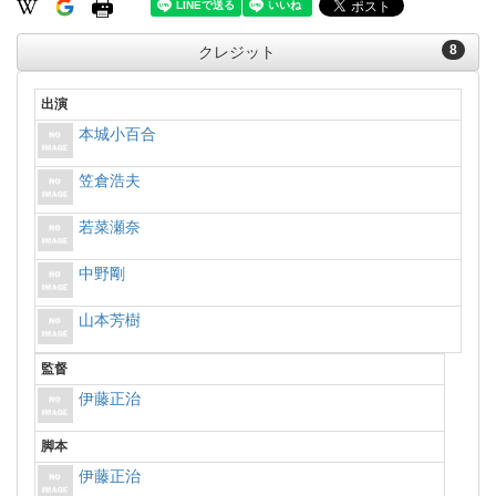
8
クレジット
出演
本城小百合
笠倉浩夫
若菜瀬奈
中野剛
山本芳樹
監督
伊藤正治
脚本
伊藤正治