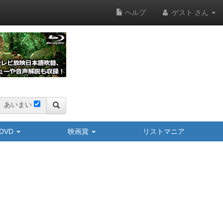
ヘルプ
ゲスト さん
あいまい
y/DVD
映画賞
リストマニア