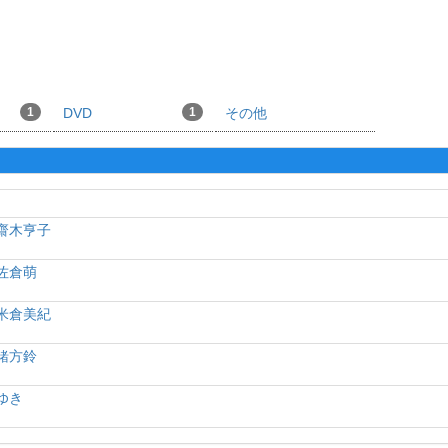
1
DVD
1
その他
齋木亨子
佐倉萌
米倉美紀
緒方鈴
ゆき