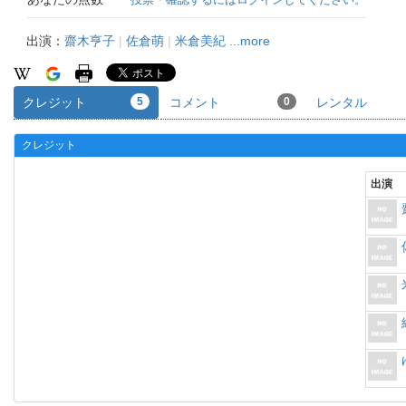
出演：
齋木亨子
|
佐倉萌
|
米倉美紀
...more
クレジット
5
コメント
0
レンタル
クレジット
出演