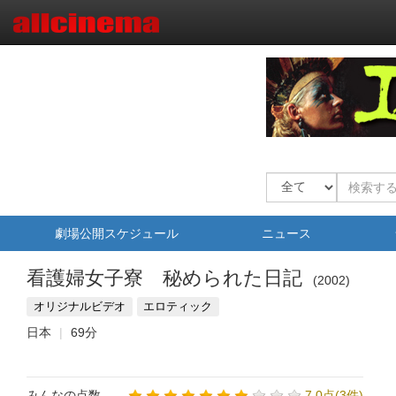
劇場公開スケジュール
ニュース
看護婦女子寮 秘められた日記
2002
オリジナルビデオ
エロティック
日本
69分
みんなの点数
7.0点(3件)