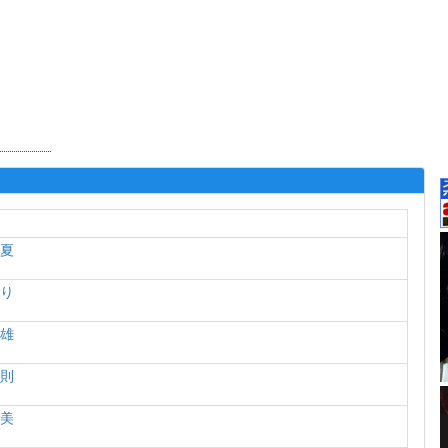
千夏
えり
幹雄
克則
由美