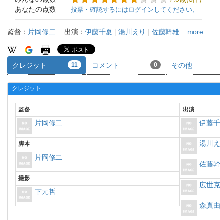
あなたの点数
投票・確認するにはログインしてください。
監督：
片岡修二
出演：
伊藤千夏
|
湯川えり
|
佐藤幹雄
...more
クレジット
11
コメント
0
その他
クレジット
監督
出演
片岡修二
伊藤
湯川
脚本
片岡修二
佐藤
撮影
広世
下元哲
森真