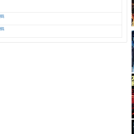
誠
千鶴
美鶴