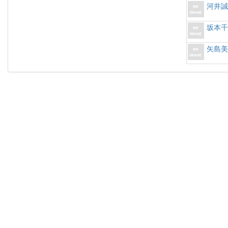
河井
坂本
矢島