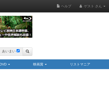
ヘルプ
ゲスト さん
あいまい
y/DVD
映画賞
リストマニア