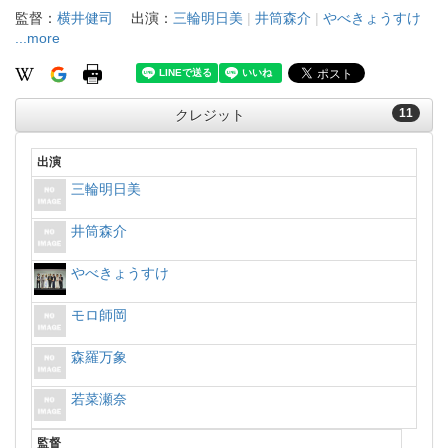
監督：
横井健司
出演：
三輪明日美
|
井筒森介
|
やべきょうすけ
...more
11
クレジット
出演
三輪明日美
井筒森介
やべきょうすけ
モロ師岡
森羅万象
若菜瀬奈
監督