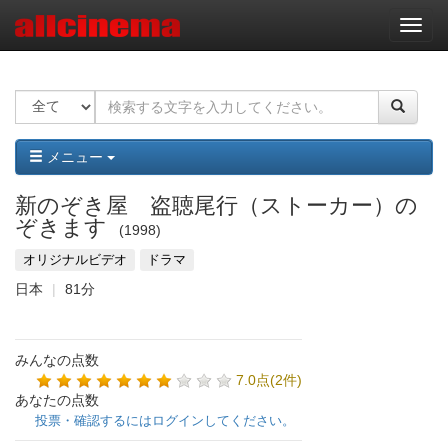
ナ
ビ
ゲ
ー
シ
ョ
ン
メニュー
新のぞき屋 盗聴尾行（ストーカー）の
ぞきます
1998
オリジナルビデオ
ドラマ
日本
81分
みんなの点数
7.0点(2件)
あなたの点数
投票・確認するにはログインしてください。