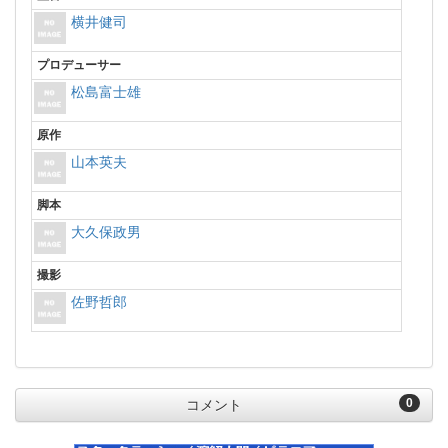
横井健司
プロデューサー
松島富士雄
原作
山本英夫
脚本
大久保政男
撮影
佐野哲郎
0
コメント