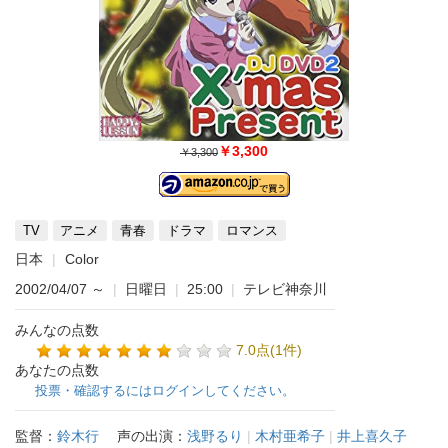
￥3,300
￥3,300
TV
アニメ
青春
ドラマ
ロマンス
日本
Color
2002/04/07
～
|
日曜日
|
25:00
|
テレビ神奈川
みんなの点数
7.0点(1件)
あなたの点数
投票・確認するにはログインしてください。
監督：
鈴木行
声の出演：
浅野るり
|
木村亜希子
|
井上喜久子