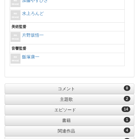
加藤やすひさ
水上ろんど
美術監督
片野坂悟一
音響監督
飯塚康一
0
コメント
2
主題歌
14
エピソード
1
書籍
4
関連作品