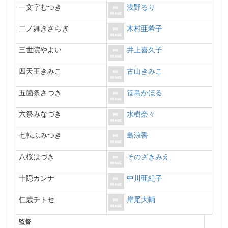
一文字むつき
浅野るり
二ノ舞きさらぎ
木村亜希子
三世院やよい
井上喜久子
四天王きみこ
古山きみこ
五箇条さつき
笹島かほる
六祭みなづき
水樹奈々
七転ふみつき
島涼香
八桜はづき
そのざきみえ
十隠カンナ
中川亜紀子
仁歳チトセ
岸尾大輔
監督