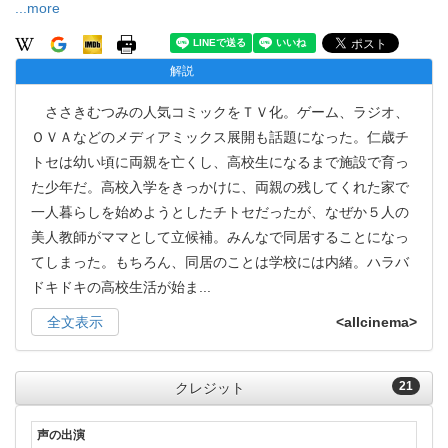
...more
解説
ささきむつみの人気コミックをＴＶ化。ゲーム、ラジオ、
ＯＶＡなどのメディアミックス展開も話題になった。仁歳チ
トセは幼い頃に両親を亡くし、高校生になるまで施設で育っ
た少年だ。高校入学をきっかけに、両親の残してくれた家で
一人暮らしを始めようとしたチトセだったが、なぜか５人の
美人教師がママとして立候補。みんなで同居することになっ
てしまった。もちろん、同居のことは学校には内緒。ハラバ
ドキドキの高校生活が始ま
...
全文表示
<allcinema>
21
クレジット
声の出演