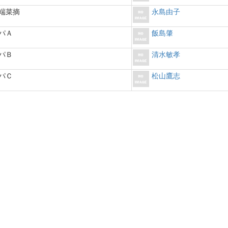
端菜摘
永島由子
パＡ
飯島肇
パＢ
清水敏孝
パＣ
松山鷹志