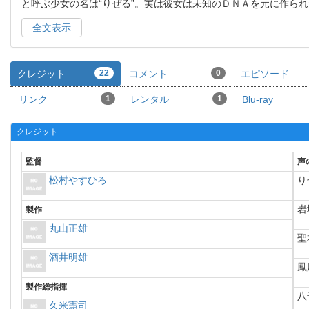
と呼ぶ少女の名は“りぜる”。実は彼女は未知のＤＮＡを元に作られ
全文表示
クレジット
22
コメント
0
エピソード
リンク
1
レンタル
1
Blu-ray
クレジット
監督
声
松村やすひろ
り
岩
製作
丸山正雄
聖
酒井明雄
鳳
製作総指揮
八
久米憲司