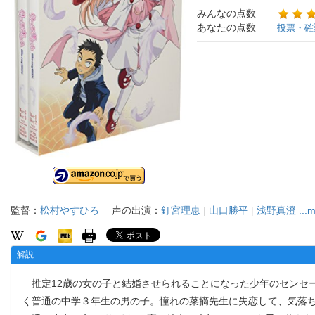
みんなの点数
あなたの点数
投票・確
監督：
松村やすひろ
声の出演：
釘宮理恵
|
山口勝平
|
浅野真澄
...
解説
推定12歳の女の子と結婚させられることになった少年のセンセ
く普通の中学３年生の男の子。憧れの菜摘先生に失恋して、気落ち