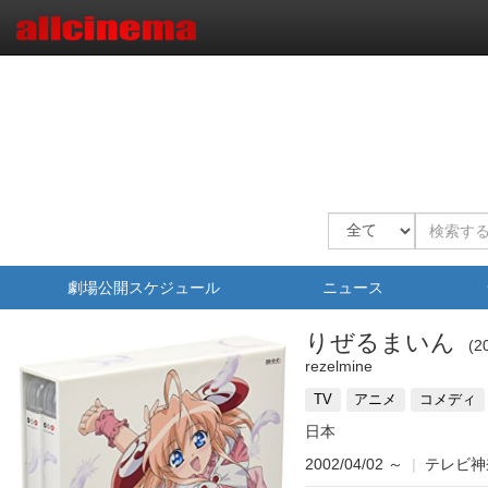
劇場公開スケジュール
ニュース
りぜるまいん
2
rezelmine
TV
アニメ
コメディ
日本
2002/04/02
～
|
テレビ神