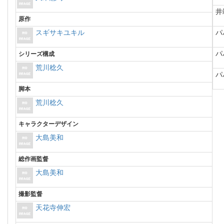
井
原作
スギサキユキル
パ
パ
シリーズ構成
荒川稔久
パ
脚本
荒川稔久
キャラクターデザイン
大島美和
総作画監督
大島美和
撮影監督
天花寺伸宏