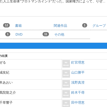
た人工生命体“プロトマンカインド”だった。国家権力によって、りぜ
...
12
書籍
関連作品
1
グループ
1
DVD
11
その他
の出演
ぜる
釘宮理恵
城友紀
山口勝平
本あおい
浅野真澄
凰院龍之介
鈴木千尋
千草響子
田中理恵