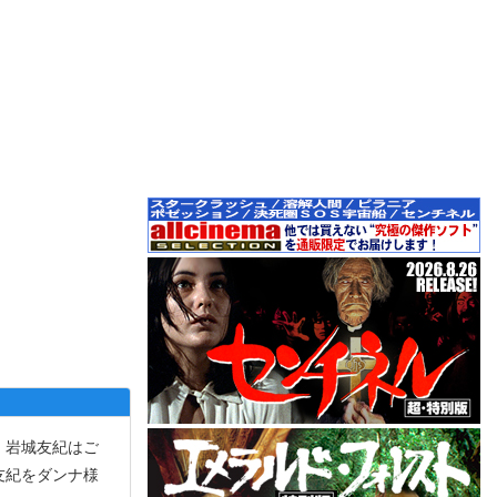
。岩城友紀はご
友紀をダンナ様