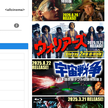
<allcinema>
2