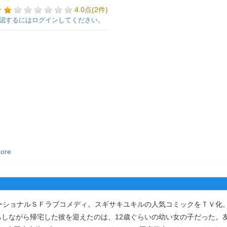
4.0点(2件)
認するにはログインしてください。
more
ーショナルＳＦラブコメディ。スギサキユキルの人気コミックをＴＶ化
しながら帰宅した彼を迎えたのは、12歳ぐらいの幼い女の子だった。