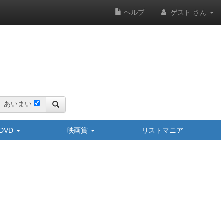
ヘルプ
ゲスト さん
あいまい
y/DVD
映画賞
リストマニア