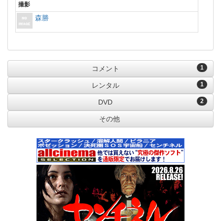
撮影
森勝
1
コメント
1
レンタル
2
DVD
その他