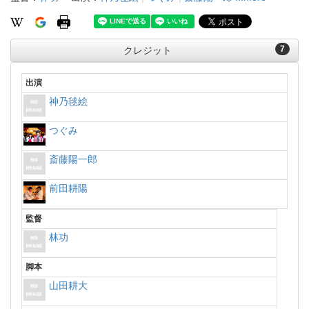
7
クレジット
出演
神乃毬絵
つぐみ
斎藤陽一郎
前田耕陽
監督
林功
脚本
山田耕大