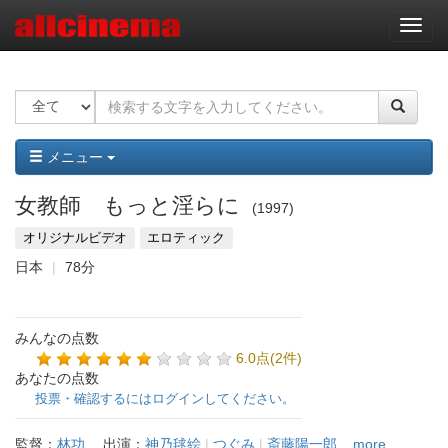
ナ
ビ
ゲ
ー
シ
ョ
ン
メニュー
女教師 もっと淫らに
1997
オリジナルビデオ
エロティック
日本
78分
みんなの点数
6.0点(2件)
あなたの点数
投票・確認するにはログインしてください。
監督：
林功
出演：
神乃毬絵
|
つぐみ
|
斎藤陽一郎
...more