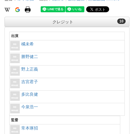
10
クレジット
出演
橘未希
勝野健二
野上正義
吉宮君子
多比良健
今泉浩一
監督
常本琢招