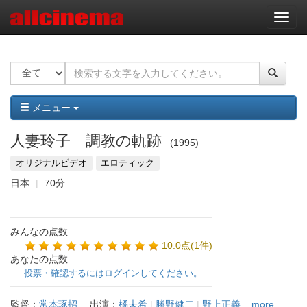
ナ
ビ
ゲ
ー
シ
ョ
ン
メニュー
人妻玲子 調教の軌跡
1995
オリジナルビデオ
エロティック
日本
70分
みんなの点数
10.0点(1件)
あなたの点数
投票・確認するにはログインしてください。
監督：
常本琢招
出演：
橘未希
|
勝野健二
|
野上正義
...more