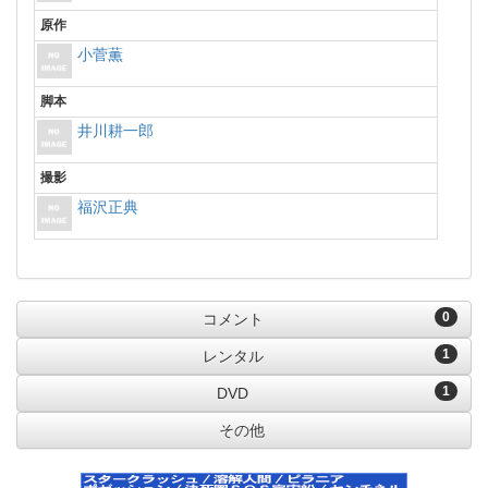
原作
小菅薫
脚本
井川耕一郎
撮影
福沢正典
0
コメント
1
レンタル
1
DVD
その他