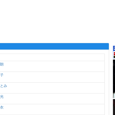
次朗
依子
ひとみ
博光
亜衣