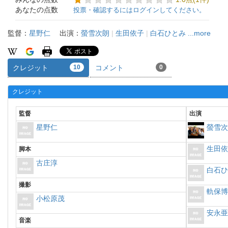
あなたの点数
投票・確認するにはログインしてください。
監督：
星野仁
出演：
螢雪次朗
|
生田依子
|
白石ひとみ
...more
クレジット
10
コメント
0
クレジット
監督
出演
星野仁
螢雪
生田
脚本
古庄淳
白石
撮影
軌保
小松原茂
安永
音楽