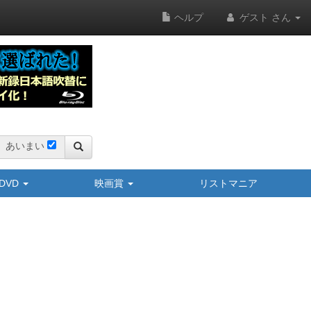
ヘルプ
ゲスト さん
あいまい
y/DVD
映画賞
リストマニア