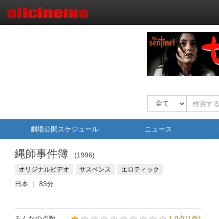
劇場公開スケジュール
ニュース
縄師事件簿
1996
オリジナルビデオ
サスペンス
エロティック
日本
83分
みんなの点数
1.0点(1件)