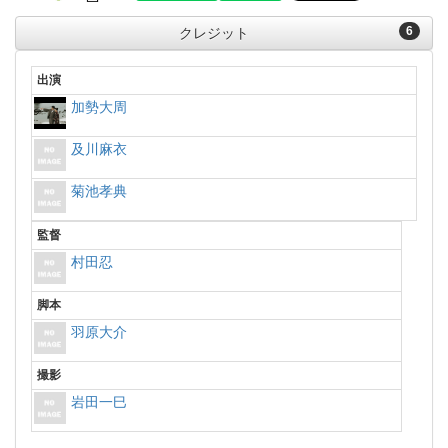
6
クレジット
出演
加勢大周
及川麻衣
菊池孝典
監督
村田忍
脚本
羽原大介
撮影
岩田一巳