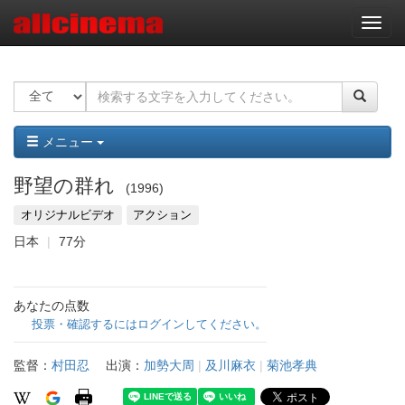
ナ
ビ
ゲ
ー
シ
ョ
ン
メニュー
野望の群れ
1996
オリジナルビデオ
アクション
日本
77分
あなたの点数
投票・確認するにはログインしてください。
監督：
村田忍
出演：
加勢大周
|
及川麻衣
|
菊池孝典