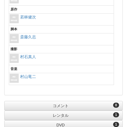
原作
若林健次
脚本
斎藤久志
撮影
村石真人
音楽
村山竜二
0
コメント
1
レンタル
1
DVD