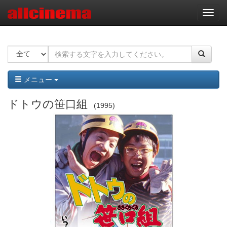
ナ
ビ
ゲ
ー
シ
ョ
ン
メニュー
ドトウの笹口組
1995