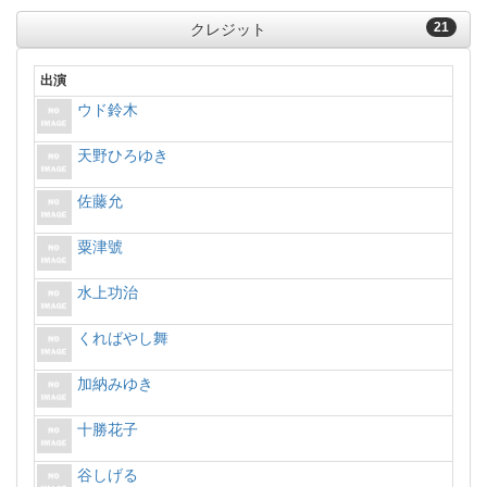
21
クレジット
出演
ウド鈴木
天野ひろゆき
佐藤允
粟津號
水上功治
くればやし舞
加納みゆき
十勝花子
谷しげる