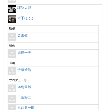
諏訪太郎
木下ほうか
監督
金田敬
製作
須崎一夫
企画
伊藤靖浩
プロデューサー
本島章雄
千葉好二
尾西要一郎