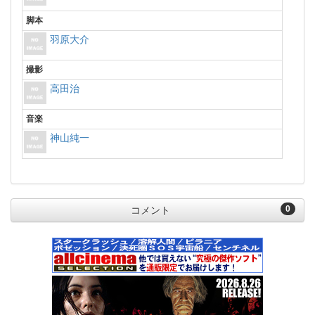
脚本
羽原大介
撮影
高田治
音楽
神山純一
0
コメント