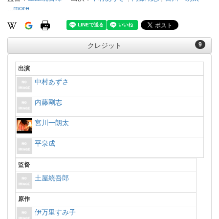
...more
9
クレジット
出演
中村あずさ
内藤剛志
宮川一朗太
平泉成
監督
土屋統吾郎
原作
伊万里すみ子