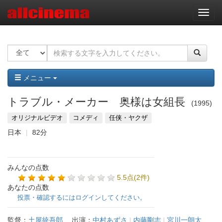
ナ
ビ
ゲ
ー
シ
ョ
ン
メニュー
トラブル・メーカー 奥様は女組長
1995
オリジナルビデオ
コメディ
任侠・ヤクザ
日本
82分
みんなの点数
5.5点(2件)
あなたの点数
投票・確認するにはログインしてください。
監督：
土屋統吾郎
出演：
中村あずさ
|
内藤剛志
|
宮川一朗太