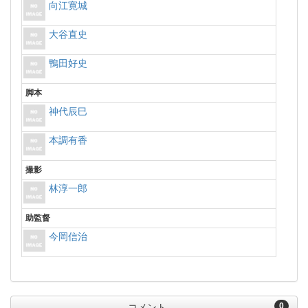
向江寛城
大谷直史
鴨田好史
脚本
神代辰巳
本調有香
撮影
林淳一郎
助監督
今岡信治
0
コメント