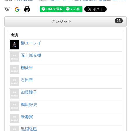
23
クレジット
出演
柳ユーレイ
五十嵐光樹
柳愛里
石田幸
加藤陵子
鴨田好史
朱源実
黒沼弘巳