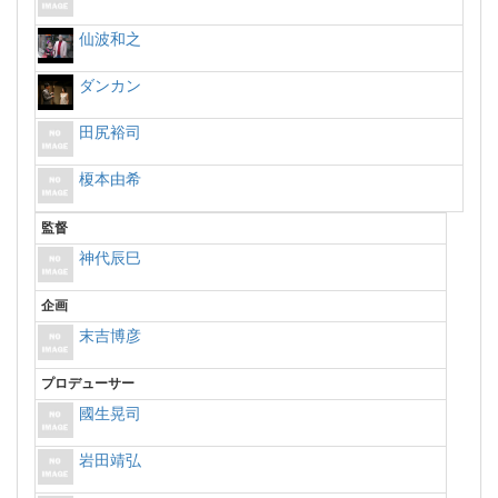
仙波和之
ダンカン
田尻裕司
榎本由希
監督
神代辰巳
企画
末吉博彦
プロデューサー
國生晃司
岩田靖弘