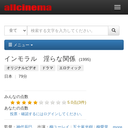
ナ
ビ
ゲ
ー
シ
ョ
ン
メニュー
インモラル 淫らな関係
1995
オリジナルビデオ
ドラマ
エロティック
日本
79分
みんなの点数
5.0点(3件)
あなたの点数
投票・確認するにはログインしてください。
監督：
神代辰巳
出演：
柳ユーレイ
|
五十嵐光樹
|
柳愛里
...more