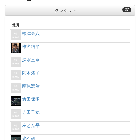
27
クレジット
出演
根津甚八
椎名桔平
深水三章
阿木燿子
南原宏治
倉田保昭
寺田千穂
左とん平
光石研