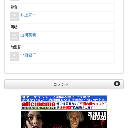
録音
井上宗一
照明
山川英明
助監督
中西健二
0
コメント