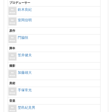
プロデューサー
鈴木良紀
室岡信明
原作
門脇恒
脚本
笠井健夫
撮影
加藤雄大
美術
手塚常光
音楽
埜邑紀見男