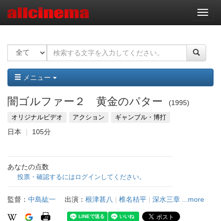
ナ
ビ
ゲ
ー
シ
ョ
ン
メニュー
闇ゴルファー２ 黄金のパター
1995
オリジナルビデオ
アクション
ギャンブル・博打
日本
105分
あなたの点数
投票・確認するにはログインしてください。
監督：
中島紘一
出演：
根津甚八
|
椎名桔平
|
深水三章
...more