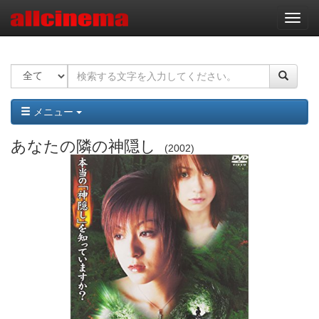
ナ
ビ
ゲ
ー
シ
ョ
ン
メニュー
あなたの隣の神隠し
2002