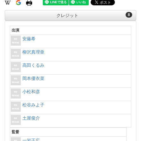
8
クレジット
出演
安藤希
柳沢真理亜
高田くるみ
岡本優衣菜
小松和彦
松谷みよ子
土屋俊介
監督
一岩正広