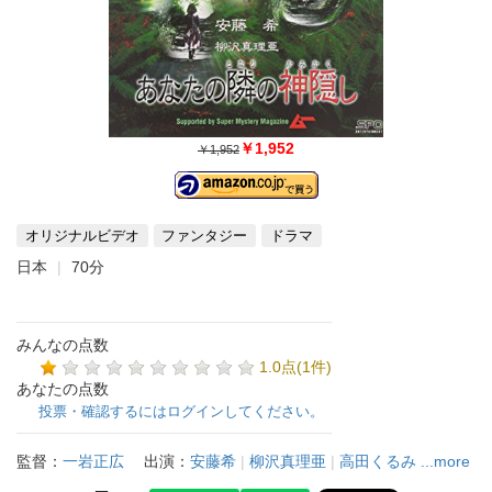
￥1,952
￥1,952
オリジナルビデオ
ファンタジー
ドラマ
日本
70分
みんなの点数
1.0点(1件)
あなたの点数
投票・確認するにはログインしてください。
監督：
一岩正広
出演：
安藤希
|
柳沢真理亜
|
高田くるみ
...more