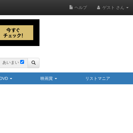
ヘルプ
ゲスト さん
あいまい
y/DVD
映画賞
リストマニア