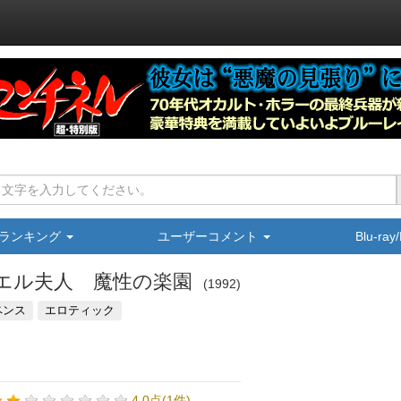
ランキング
ユーザーコメント
Blu-ra
エル夫人 魔性の楽園
1992
ペンス
エロティック
4.0点(1件)