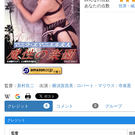
あなたの点数
投票・確
監督：
新村良二
出演：
横須賀昌美
|
ロバート・マリウス
|
寺泉憲
クレジット
8
コメント
0
グループ
クレジット
監督
出