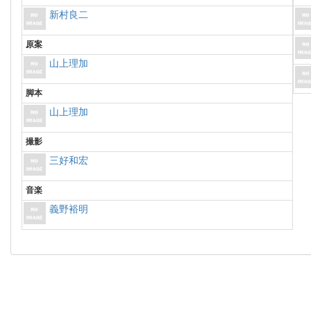
新村良二
原案
山上理加
脚本
山上理加
撮影
三好和宏
音楽
義野裕明