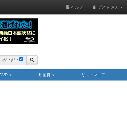
ヘルプ
ゲスト さん
あいまい
y/DVD
映画賞
リストマニア