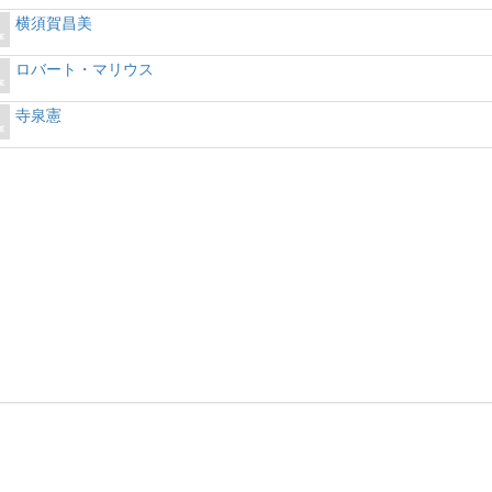
横須賀昌美
ロバート・マリウス
寺泉憲