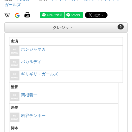
ガールズ
9
クレジット
出演
ホンジャマカ
バカルディ
ギリギリ・ガールズ
監督
関根義一
原作
岩谷テンホー
脚本