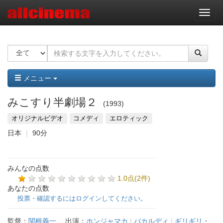
ナ
ビ
ゲ
ー
シ
ョ
ン
メニュー
みこすり半劇場２
1993
オリジナルビデオ
コメディ
エロティック
日本
90分
みんなの点数
1.0点(2件)
あなたの点数
投票・確認するにはログインしてください。
監督：
関根義一
出演：
ホンジャマカ
|
バカルディ
|
ギリギリ・