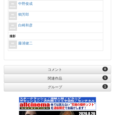
中野俊成
鶴芳郎
白崎和彦
撮影
藤浦健二
0
コメント
5
関連作品
1
グループ