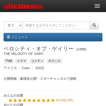
ナ
ビ
ゲ
ー
シ
ョ
ン
メニュー
ベロシティ・オブ・ゲイリー
1998
THE VELOCITY OF GARY
TVM
ドラマ
コメディ
ロマンス
アメリカ
Color
102分
公開情報：劇場未公開・スターチャンネルで放映
みんなの点数
10.0点(1件)
あなたの点数