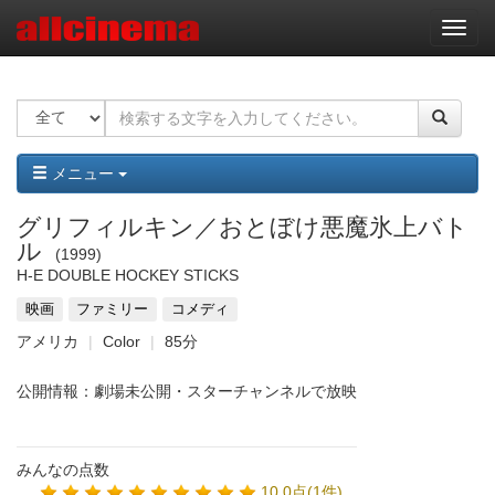
ナ
ビ
ゲ
ー
シ
ョ
ン
メニュー
グリフィルキン／おとぼけ悪魔氷上バト
ル
1999
H-E DOUBLE HOCKEY STICKS
映画
ファミリー
コメディ
アメリカ
Color
85分
公開情報：劇場未公開・スターチャンネルで放映
みんなの点数
10.0点(1件)