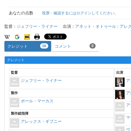
あなたの点数
投票・確認するにはログインしてください。
監督：
ジェフリー・ライナー
出演：
アネット・オトゥール
|
アレ
クレジット
16
コメント
0
クレジット
監督
出演
ジェフリー・ライナー
ア
ア
製作
ポール・マーカス
ア
製作総指揮
マ
アレックス・ギブニー
ヴ