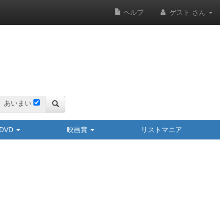
ヘルプ
ゲスト さん
あいまい
y/DVD
映画賞
リストマニア