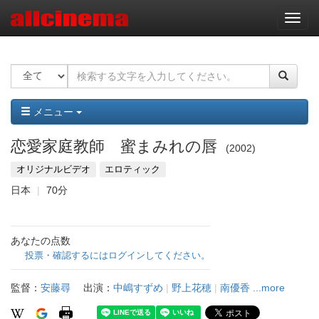
ナ
ビ
ゲ
ー
シ
ョ
ン
メニュー
恋愛家庭教師 蜜まみれの唇
2002
オリジナルビデオ
エロティック
日本
70分
あなたの点数
投票・確認するにはログインしてください。
監督：
安藤尋
出演：
中嶋すずめ
|
野上花穂
|
南優香
...more