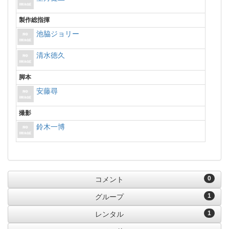
製作総指揮
池脇ジョリー
清水徳久
脚本
安藤尋
撮影
鈴木一博
0
コメント
1
グループ
1
レンタル