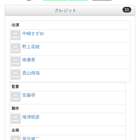
11
クレジット
出演
中嶋すずめ
野上花穂
南優香
貴山侑哉
監督
安藤尋
製作
海津昭彦
企画
望月健二