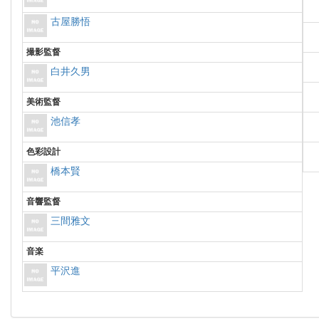
古屋勝悟
撮影監督
白井久男
美術監督
池信孝
色彩設計
橋本賢
音響監督
三間雅文
音楽
平沢進