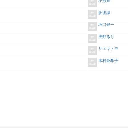
小形満
肥後誠
坂口候一
浅野るり
サエキトモ
木村亜希子