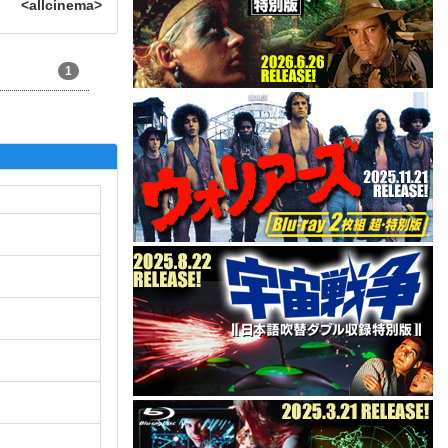
<allcinema>
1