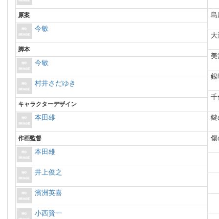
島
原案
今敏
大
脚本
美
今敏
銀
村井さだゆき
千
キャラクターデザイン
本田雄
鍵
傷
作画監督
本田雄
井上俊之
濱洲英喜
小西賢一