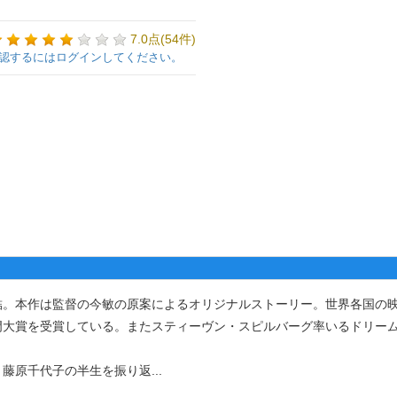
7.0点(54件)
認するにはログインしてください。
。本作は監督の今敏の原案によるオリジナルストーリー。世界各国の
門大賞を受賞している。またスティーヴン・スピルバーグ率いるドリー
藤原千代子の半生を振り返
...