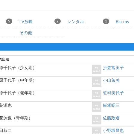
5
TV放映
2
レンタル
1
Blu-ray
ー
その他
の出演
原千代子（少女期）
折笠富美子
原千代子（中年期）
小山茉美
原千代子（老年期）
荘司美代子
花源也
飯塚昭三
花源也（青年期）
佐藤政道
田恭二
小野坂昌也