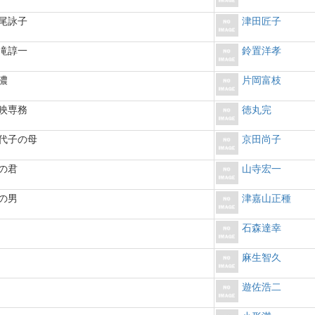
尾詠子
津田匠子
滝諄一
鈴置洋孝
濃
片岡富枝
映専務
徳丸完
代子の母
京田尚子
の君
山寺宏一
の男
津嘉山正種
石森達幸
麻生智久
遊佐浩二