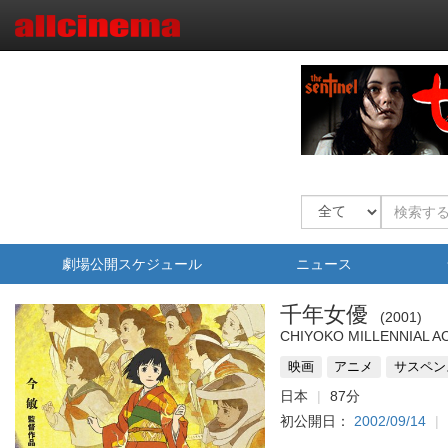
劇場公開スケジュール
ニュース
千年女優
2001
CHIYOKO MILLENNIAL A
映画
アニメ
サスペン
日本
87分
初公開日：
2002/09/14