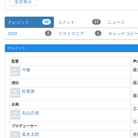
全文表示
クレジット
40
コメント
17
ニュース
DVD
2
リストマニア
1
キャッチコピ
クレジット
監督
声
今敏
藤
藤
演出
松尾衡
藤
企画
立
丸山正雄
立
プロデューサー
真木太郎
井