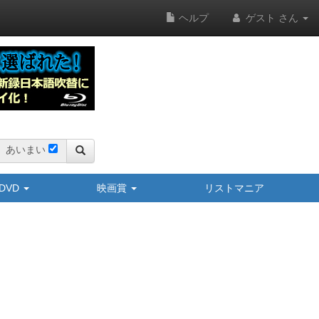
ヘルプ
ゲスト さん
あいまい
y/DVD
映画賞
リストマニア