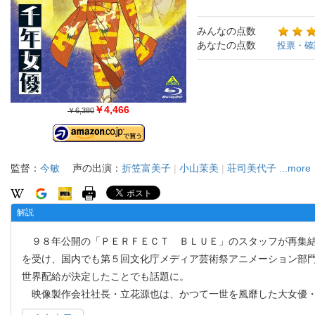
みんなの点数
あなたの点数
投票・確
￥4,466
￥6,380
監督：
今敏
声の出演：
折笠富美子
|
小山茉美
|
荘司美代子
...more
解説
９８年公開の「ＰＥＲＦＥＣＴ ＢＬＵＥ」のスタッフが再集結
を受け、国内でも第５回文化庁メディア芸術祭アニメーション部
世界配給が決定したことでも話題に。
映像製作会社社長・立花源也は、かつて一世を風靡した大女優・