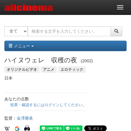
ナ
ビ
ゲ
ー
シ
ョ
ン
メニュー
ハイヌウェレ 収穫の夜
2002
オリジナルビデオ
アニメ
エロティック
日本
あなたの点数
投票・確認するにはログインしてください。
監督：
金澤勝眞