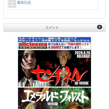
飯島弘也
0
コメント