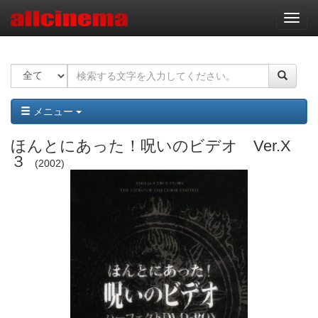
ナ
ビ
ゲ
ー
シ
ョ
ン
メニュー
ほんとにあった！呪いのビデオ Ver.X
３
2002