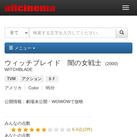
ナ
ビ
ゲ
ー
シ
ョ
ン
メニュー
ウィッチブレイド 闇の女戦士
2000
WITCHBLADE
TVM
アクション
ＳＦ
アメリカ
Color
95分
公開情報：劇場未公開・WOWOWで放映
みんなの点数
6.0点(2件)
あなたの点数