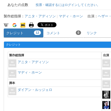
あなたの点数
投票・確認するにはログインしてください。
製作総指揮：
アニタ・アディソン
|
マディ・ホーン
出演：
ヘザー
クレジット
12
コメント
0
リンク
クレジット
製作総指揮
出演
アニタ・アディソン
マディ・ホーン
脚本
ダイアン・ルッジェロ