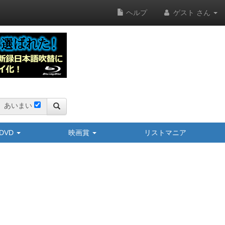
ヘルプ
ゲスト さん
あいまい
y/DVD
映画賞
リストマニア