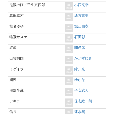
鬼眼の狂／壬生京四郎
小西克幸
真田幸村
緒方恵美
椎名ゆや
堀江由衣
猿飛サスケ
石田彰
紅虎
関俊彦
出雲阿国
かかずゆみ
ミゲイラ
緑川光
朔夜
ゆかな
服部半蔵
子安武人
アキラ
保志総一朗
信長
速水奨