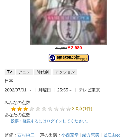
￥2,980
￥2,980
TV
アニメ
時代劇
アクション
日本
2002/07/01
～
|
月曜日
|
25:55～
|
テレビ東京
みんなの点数
3.0点(1件)
あなたの点数
投票・確認するにはログインしてください。
監督：
西村純二
声の出演：
小西克幸
|
緒方恵美
|
堀江由衣