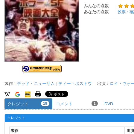
みんなの点数
あなたの点数
投票・確
製作：
テッド・ニューサム
|
ティー・ボストウ
出演：
ロイ・ウォ
クレジット
19
コメント
1
DVD
クレジット
製作
出演