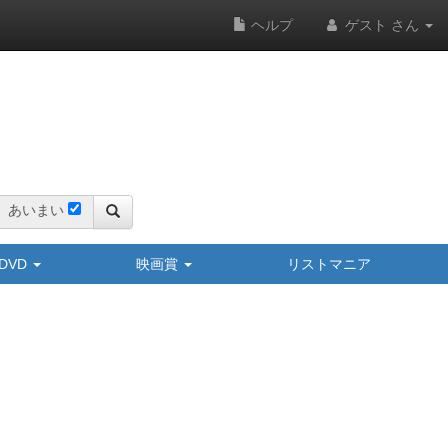
ヘルプ
ゲスト さん
あいまい
y/DVD
映画賞
リストマニア