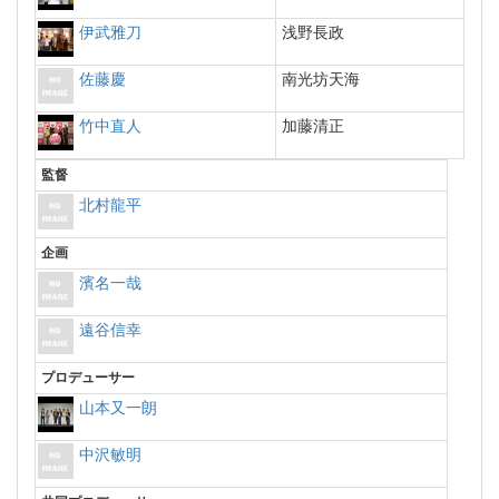
伊武雅刀
浅野長政
佐藤慶
南光坊天海
竹中直人
加藤清正
監督
北村龍平
企画
濱名一哉
遠谷信幸
プロデューサー
山本又一朗
中沢敏明