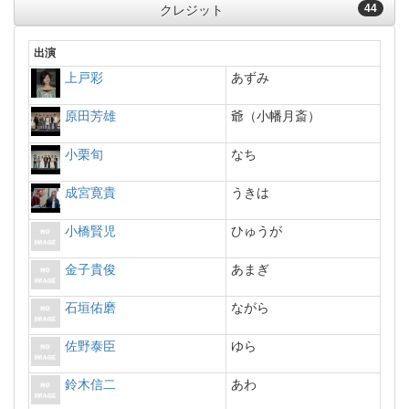
44
クレジット
出演
上戸彩
あずみ
原田芳雄
爺（小幡月斎）
小栗旬
なち
成宮寛貴
うきは
小橋賢児
ひゅうが
金子貴俊
あまぎ
石垣佑磨
ながら
佐野泰臣
ゆら
鈴木信二
あわ