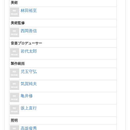
美術
林田裕至
美術監修
西岡善信
音楽プロデューサー
岩代太郎
製作統括
児玉守弘
気賀純夫
亀井修
坂上直行
照明
高坂俊秀