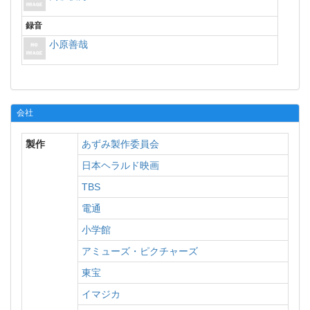
録音
小原善哉
会社
製作
あずみ製作委員会
日本ヘラルド映画
TBS
電通
小学館
アミューズ・ピクチャーズ
東宝
イマジカ