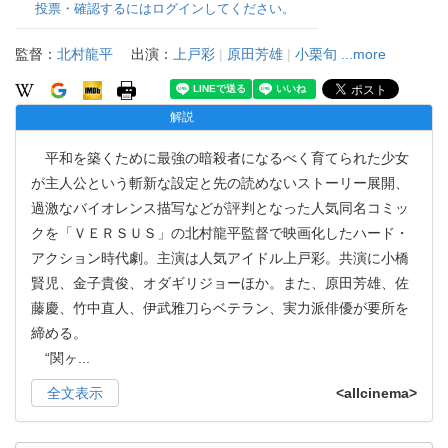
投票・確認するにはログインしてください。
監督：
北村龍平
出演：
上戸彩
|
原田芳雄
|
小栗旬
...more
解説
平和を築くために最強の暗殺者になるべく育てられた少女
が主人公という斬新な設定と先の読めないストーリー展開、
過激なバイオレンス描写などが評判となった人気同名コミッ
クを「ＶＥＲＳＵＳ」の北村龍平監督で映画化したハード・
アクション時代劇。主演は人気アイドル上戸彩。共演に小橋
賢児、金子貴俊、オダギリジョーほか。また、原田芳雄、佐
藤慶、竹中直人、伊武雅刀らベテラン、実力派俳優が要所を
締める。
“関ヶ
...
全文表示
<allcinema>