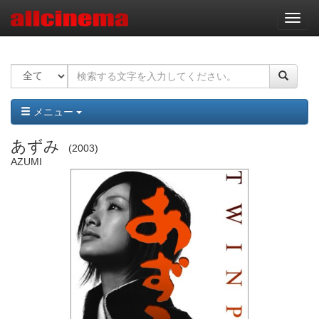
ナ
ビ
ゲ
ー
シ
ョ
ン
メニュー
あずみ
2003
AZUMI