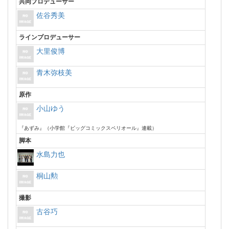
共同プロデューサー
佐谷秀美
ラインプロデューサー
大里俊博
青木弥枝美
原作
小山ゆう
『あずみ』（小学館『ビッグコミックスペリオール』連載）
脚本
水島力也
桐山勲
撮影
古谷巧