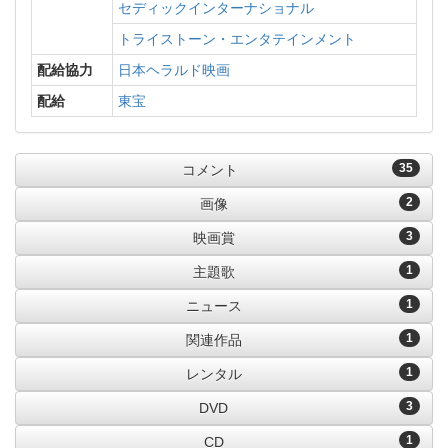
セディックインターナショナル
トライストーン・エンタテインメント
配給協力
日本ヘラルド映画
配給
東宝
35
コメント
2
画像
3
映画賞
1
主題歌
1
ニュース
1
関連作品
1
レンタル
3
DVD
1
CD