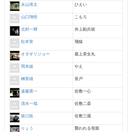
永山瑛太
ひえい
山口翔悟
こもろ
北村一輝
井上勘兵衛
松本実
飛猿
オダギリジョー
最上美女丸
岡本綾
やえ
榊英雄
長戸
遠藤憲一
佐敷一心
清水一哉
佐敷二斎
坂口拓
佐敷三蔵
りょう
襲われる母親