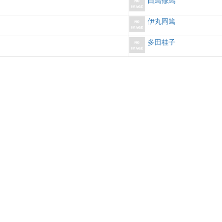
白鳥修馬
伊丸岡篤
多田桂子