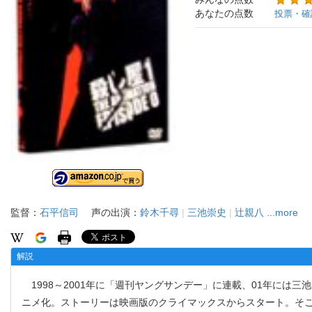
あなたの点数
投票・確
監督：
石平信司
声の出演：
鈴木千尋
|
三池崇史
|
辻親八
...more
解説
1998～2001年に「週刊ヤングサンデー」に連載、01年には
ニメ化。ストーリーは映画版のクライマックスからスタート。そ