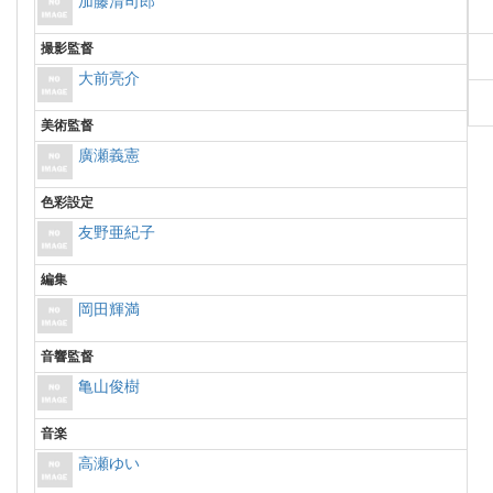
加藤清司郎
撮影監督
大前亮介
美術監督
廣瀬義憲
色彩設定
友野亜紀子
編集
岡田輝満
音響監督
亀山俊樹
音楽
高瀬ゆい