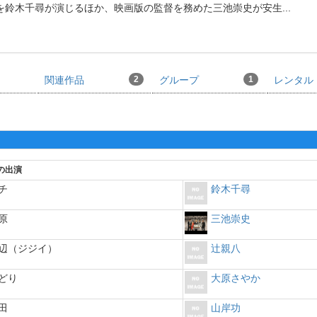
を鈴木千尋が演じるほか、映画版の監督を務めた三池崇史が安生
...
関連作品
2
グループ
1
レンタル
の出演
チ
鈴木千尋
原
三池崇史
辺（ジジイ）
辻親八
どり
大原さやか
田
山岸功