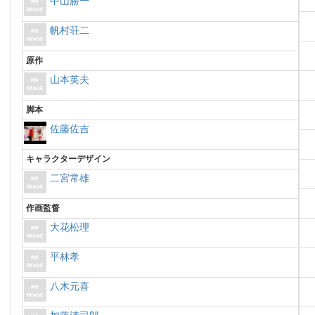
中山勝一
帆村荘二
原作
山本英夫
脚本
佐藤佐吉
キャラクターデザイン
二宮常雄
作画監督
大花松理
平林孝
八木元喜