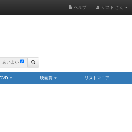
ヘルプ
ゲスト さん
あいまい
y/DVD
映画賞
リストマニア