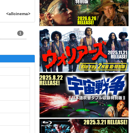
<allcinema>
1