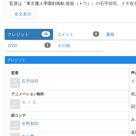
監督は『東京魔人學園剣風帖 龍龍（トウ）』の石平信司。イチ役
全文表示
クレジット
36
コメント
0
書籍
DVD
1
その他
クレジット
監督
声
石平信司
イ
垣
アニメーション制作
Ａ.Ｉ.Ｃ.
田
絵コンテ
み
水野和則
金