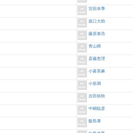
宮田幸季
坂口大助
藤原泰浩
青山穣
斎藤恵理
小暮英麻
小形満
吉田裕秋
中嶋聡彦
飯島肇