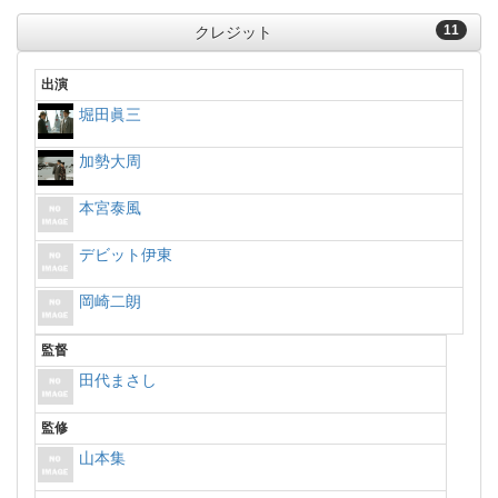
11
クレジット
出演
堀田眞三
加勢大周
本宮泰風
デビット伊東
岡崎二朗
監督
田代まさし
監修
山本集