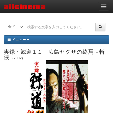
ナ
ビ
ゲ
ー
シ
ョ
ン
メニュー
実録・鯨道１１ 広島ヤクザの終焉～斬
侠
2002