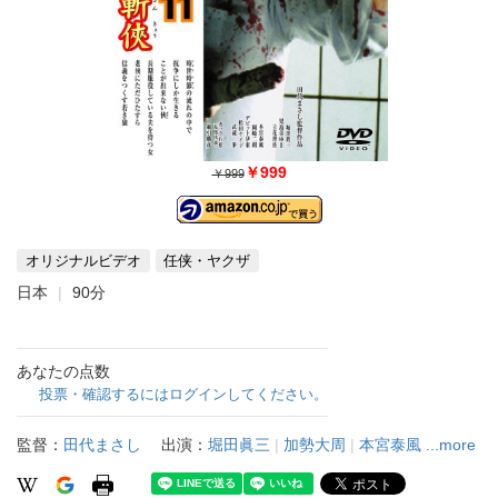
￥999
￥999
オリジナルビデオ
任侠・ヤクザ
日本
90分
あなたの点数
投票・確認するにはログインしてください。
監督：
田代まさし
出演：
堀田眞三
|
加勢大周
|
本宮泰風
...more