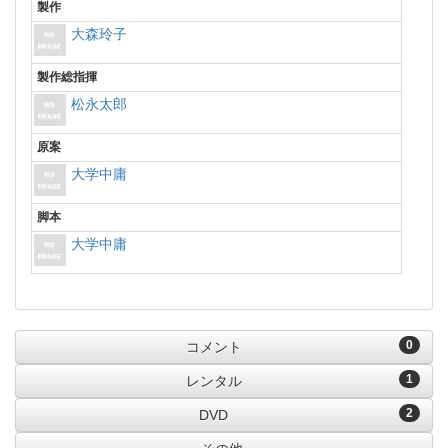
製作
大森玲子
製作総指揮
松永太郎
原案
大学中庸
脚本
大学中庸
0
コメント
1
レンタル
2
DVD