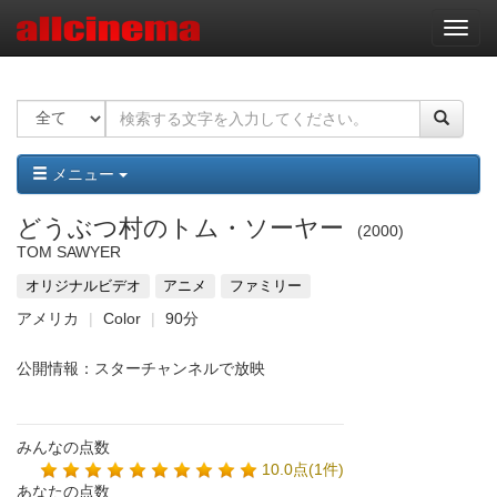
ナ
ビ
ゲ
ー
シ
ョ
ン
メニュー
どうぶつ村のトム・ソーヤー
2000
TOM SAWYER
オリジナルビデオ
アニメ
ファミリー
アメリカ
Color
90分
公開情報：スターチャンネルで放映
みんなの点数
10.0点(1件)
あなたの点数