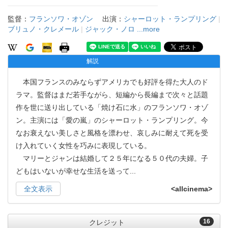
監督：
フランソワ・オゾン
出演：
シャーロット・ランプリング
|
ブリュノ・クレメール
|
ジャック・ノロ
...more
解説
本国フランスのみならずアメリカでも好評を得た大人のド
ラマ。監督はまだ若手ながら、短編から長編まで次々と話題
作を世に送り出している「焼け石に水」のフランソワ・オゾ
ン。主演には「愛の嵐」のシャーロット・ランプリング。今
なお衰えない美しさと風格を漂わせ、哀しみに耐えて死を受
け入れていく女性を巧みに表現している。
マリーとジャンは結婚して２５年になる５０代の夫婦。子
どもはいないが幸せな生活を送って
...
全文表示
<allcinema>
16
クレジット