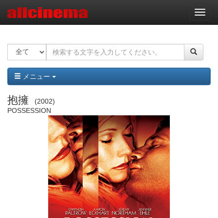
ナ
ビ
ゲ
ー
シ
ョ
ン
メニュー
抱擁
2002
POSSESSION