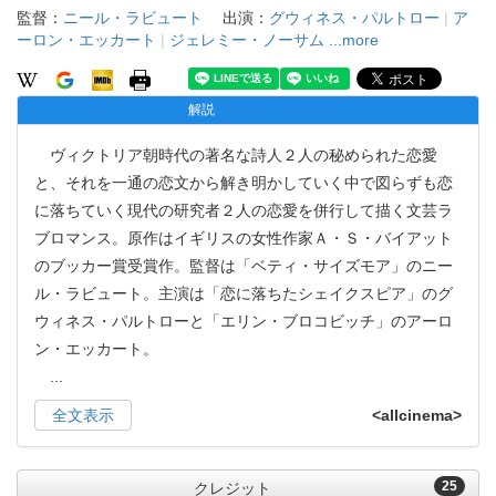
監督：
ニール・ラビュート
出演：
グウィネス・パルトロー
|
ア
ーロン・エッカート
|
ジェレミー・ノーサム
...more
解説
ヴィクトリア朝時代の著名な詩人２人の秘められた恋愛
と、それを一通の恋文から解き明かしていく中で図らずも恋
に落ちていく現代の研究者２人の恋愛を併行して描く文芸ラ
ブロマンス。原作はイギリスの女性作家Ａ・Ｓ・バイアット
のブッカー賞受賞作。監督は「ベティ・サイズモア」のニー
ル・ラビュート。主演は「恋に落ちたシェイクスピア」のグ
ウィネス・パルトローと「エリン・ブロコビッチ」のアーロ
ン・エッカート。
...
全文表示
<allcinema>
25
クレジット