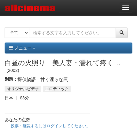
ナ
ビ
ゲ
ー
シ
ョ
ン
メニュー
白昼の火照り 美人妻・濡れて疼く…
2002
別題：
探偵物語 甘く淫らな罠
オリジナルビデオ
エロティック
日本
63分
あなたの点数
投票・確認するにはログインしてください。