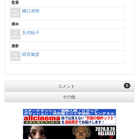
監督
橋口貞明
脚本
五代暁子
撮影
田宮健彦
0
コメント
その他