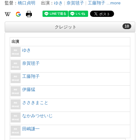
監督：
橋口貞明
出演：
ゆき
|
奈賀毬子
|
工藤翔子
...more
10
クレジット
出演
ゆき
奈賀毬子
工藤翔子
伊藤猛
ささきまこと
なかみつせいじ
田嶋謙一