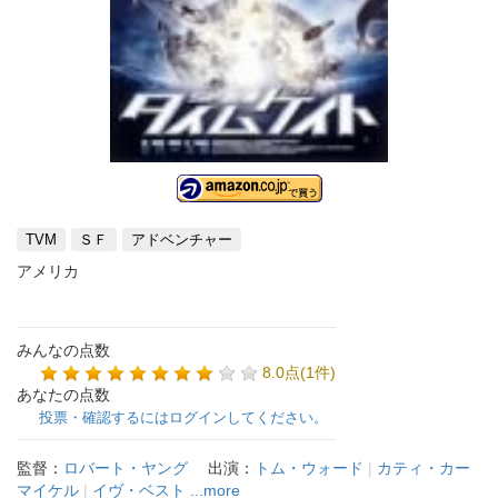
TVM
ＳＦ
アドベンチャー
アメリカ
みんなの点数
8.0点(1件)
あなたの点数
投票・確認するにはログインしてください。
監督：
ロバート・ヤング
出演：
トム・ウォード
|
カティ・カー
マイケル
|
イヴ・ベスト
...more