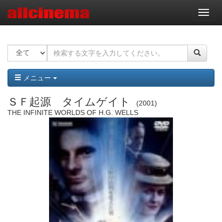
ナ
ビ
ゲ
ー
シ
ョ
ン
メニュー
ＳＦ起源 タイムゲイト
2001
THE INFINITE WORLDS OF H.G. WELLS